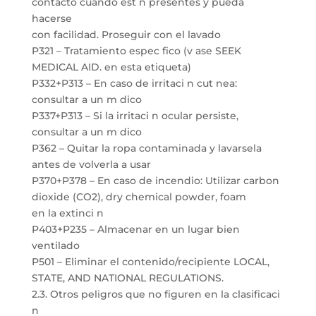
contacto cuando est n presentes y pueda
hacerse
con facilidad. Proseguir con el lavado
P321 – Tratamiento espec fico (v ase SEEK
MEDICAL AID. en esta etiqueta)
P332+P313 – En caso de irritaci n cut nea:
consultar a un m dico
P337+P313 – Si la irritaci n ocular persiste,
consultar a un m dico
P362 – Quitar la ropa contaminada y lavarsela
antes de volverla a usar
P370+P378 – En caso de incendio: Utilizar carbon
dioxide (CO2), dry chemical powder, foam
en la extinci n
P403+P235 – Almacenar en un lugar bien
ventilado
P501 – Eliminar el contenido/recipiente LOCAL,
STATE, AND NATIONAL REGULATIONS.
2.3. Otros peligros que no figuren en la clasificaci
n