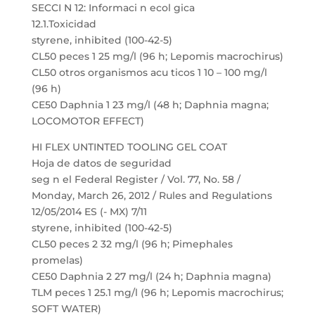
SECCI N 12: Informaci n ecol gica
12.1.Toxicidad
styrene, inhibited (100-42-5)
CL50 peces 1 25 mg/l (96 h; Lepomis macrochirus)
CL50 otros organismos acu ticos 1 10 – 100 mg/l
(96 h)
CE50 Daphnia 1 23 mg/l (48 h; Daphnia magna;
LOCOMOTOR EFFECT)
HI FLEX UNTINTED TOOLING GEL COAT
Hoja de datos de seguridad
seg n el Federal Register / Vol. 77, No. 58 /
Monday, March 26, 2012 / Rules and Regulations
12/05/2014 ES (- MX) 7/11
styrene, inhibited (100-42-5)
CL50 peces 2 32 mg/l (96 h; Pimephales
promelas)
CE50 Daphnia 2 27 mg/l (24 h; Daphnia magna)
TLM peces 1 25.1 mg/l (96 h; Lepomis macrochirus;
SOFT WATER)