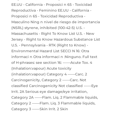
EE.UU - California - Proposici n 65 - Toxicidad
Reproductiva - Feminino EE.UU - California -
Proposici n 65 - Toxicidad Reproductiva -
Masculino Ning n nivel de riesgo de importancia
(NSRL) styrene, inhibited (100-42-5) U.S. -
Massachusetts - Right To Know List U.S. - New
Jersey - Right to Know Hazardous Substance List
U.S. - Pennsylvania - RTK (Right to Know) -
Environmental Hazard List SECCI N 16: Otra
informaci n Otra informaci n :Ninguno. Full text
of H-phrases: see section 16: ------Acute Tox. 4
(Inhalation:vapour) Acute toxicity
(inhalation:vapour) Category 4 ------Carc. 2
Carcinogenicity, Category 2 ------Carc. Not
classified Carcinogenicity Not classified ------Eye
Irrit. 2A Serious eye damage/eye irritation,
Category 2A ------Flam. Liq. 2 Flammable liquids,
Category 2 ------Flam. Liq. 3 Flammable liquids,
Category 3 ------Skin Irrit. 2 Skin