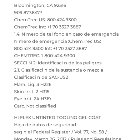
Bloomington, CA 92316
909.877.8477
ChemTrec US: 800.424.9300
ChemTrec Int: +1 70 3527 3887
1.4. N mero de tel fono en caso de emergencia
N mero de emergencia :ChemTrec US:
800.424.9300 Int: +1 70 3527 3887
CHEMTREC: 1-800-424-9300
SECCI N 2: Identificaci n de los peligros
2.1. Clasificaci n de la sustancia o mezcla
Clasificaci n de SAC-US2
Flam. Liq. 3 H226
Skin Irrit. 2 H315
Eye Irrit. 2A H319
Carc. Not classified
HI FLEX UNTINTED TOOLING GEL COAT
Hoja de datos de seguridad
seg n el Federal Register / Vol. 77, No. 58 /
Monday, March 26, 2012 / Rules and Regulations