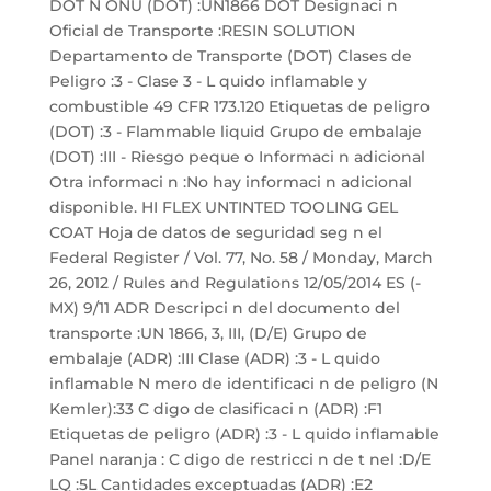
DOT N ONU (DOT) :UN1866 DOT Designaci n
Oficial de Transporte :RESIN SOLUTION
Departamento de Transporte (DOT) Clases de
Peligro :3 - Clase 3 - L quido inflamable y
combustible 49 CFR 173.120 Etiquetas de peligro
(DOT) :3 - Flammable liquid Grupo de embalaje
(DOT) :III - Riesgo peque o Informaci n adicional
Otra informaci n :No hay informaci n adicional
disponible. HI FLEX UNTINTED TOOLING GEL
COAT Hoja de datos de seguridad seg n el
Federal Register / Vol. 77, No. 58 / Monday, March
26, 2012 / Rules and Regulations 12/05/2014 ES (-
MX) 9/11 ADR Descripci n del documento del
transporte :UN 1866, 3, III, (D/E) Grupo de
embalaje (ADR) :III Clase (ADR) :3 - L quido
inflamable N mero de identificaci n de peligro (N
Kemler):33 C digo de clasificaci n (ADR) :F1
Etiquetas de peligro (ADR) :3 - L quido inflamable
Panel naranja : C digo de restricci n de t nel :D/E
LQ :5L Cantidades exceptuadas (ADR) :E2