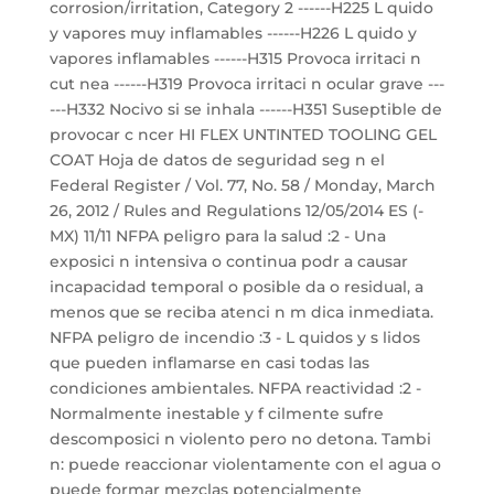
corrosion/irritation, Category 2 ------H225 L quido
y vapores muy inflamables ------H226 L quido y
vapores inflamables ------H315 Provoca irritaci n
cut nea ------H319 Provoca irritaci n ocular grave ---
---H332 Nocivo si se inhala ------H351 Suseptible de
provocar c ncer HI FLEX UNTINTED TOOLING GEL
COAT Hoja de datos de seguridad seg n el
Federal Register / Vol. 77, No. 58 / Monday, March
26, 2012 / Rules and Regulations 12/05/2014 ES (-
MX) 11/11 NFPA peligro para la salud :2 - Una
exposici n intensiva o continua podr a causar
incapacidad temporal o posible da o residual, a
menos que se reciba atenci n m dica inmediata.
NFPA peligro de incendio :3 - L quidos y s lidos
que pueden inflamarse en casi todas las
condiciones ambientales. NFPA reactividad :2 -
Normalmente inestable y f cilmente sufre
descomposici n violento pero no detona. Tambi
n: puede reaccionar violentamente con el agua o
puede formar mezclas potencialmente