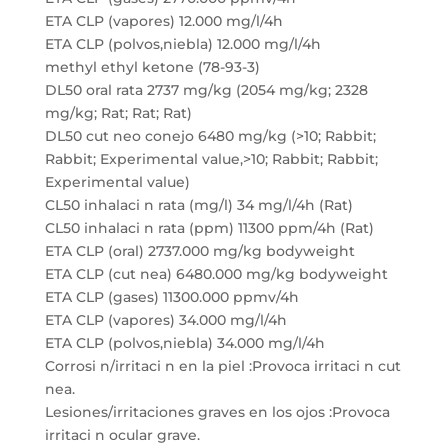
ETA CLP (vapores) 12.000 mg/l/4h
ETA CLP (polvos,niebla) 12.000 mg/l/4h
methyl ethyl ketone (78-93-3)
DL50 oral rata 2737 mg/kg (2054 mg/kg; 2328
mg/kg; Rat; Rat; Rat)
DL50 cut neo conejo 6480 mg/kg (>10; Rabbit;
Rabbit; Experimental value,>10; Rabbit; Rabbit;
Experimental value)
CL50 inhalaci n rata (mg/l) 34 mg/l/4h (Rat)
CL50 inhalaci n rata (ppm) 11300 ppm/4h (Rat)
ETA CLP (oral) 2737.000 mg/kg bodyweight
ETA CLP (cut nea) 6480.000 mg/kg bodyweight
ETA CLP (gases) 11300.000 ppmv/4h
ETA CLP (vapores) 34.000 mg/l/4h
ETA CLP (polvos,niebla) 34.000 mg/l/4h
Corrosi n/irritaci n en la piel :Provoca irritaci n cut
nea.
Lesiones/irritaciones graves en los ojos :Provoca
irritaci n ocular grave.