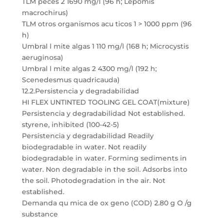
TLM peces 2 1690 mg/l (96 h; Lepomis
macrochirus)
TLM otros organismos acu ticos 1 > 1000 ppm (96
h)
Umbral l mite algas 1 110 mg/l (168 h; Microcystis
aeruginosa)
Umbral l mite algas 2 4300 mg/l (192 h;
Scenedesmus quadricauda)
12.2.Persistencia y degradabilidad
HI FLEX UNTINTED TOOLING GEL COAT(mixture)
Persistencia y degradabilidad Not established.
styrene, inhibited (100-42-5)
Persistencia y degradabilidad Readily
biodegradable in water. Not readily
biodegradable in water. Forming sediments in
water. Non degradable in the soil. Adsorbs into
the soil. Photodegradation in the air. Not
established.
Demanda qu mica de ox geno (COD) 2.80 g O /g
substance