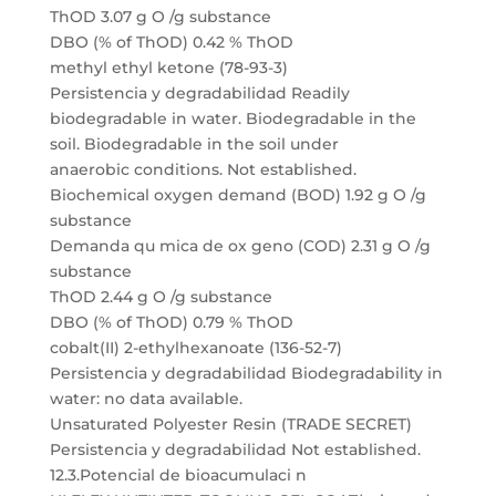
ThOD 3.07 g O /g substance
DBO (% of ThOD) 0.42 % ThOD
methyl ethyl ketone (78-93-3)
Persistencia y degradabilidad Readily
biodegradable in water. Biodegradable in the
soil. Biodegradable in the soil under
anaerobic conditions. Not established.
Biochemical oxygen demand (BOD) 1.92 g O /g
substance
Demanda qu mica de ox geno (COD) 2.31 g O /g
substance
ThOD 2.44 g O /g substance
DBO (% of ThOD) 0.79 % ThOD
cobalt(II) 2-ethylhexanoate (136-52-7)
Persistencia y degradabilidad Biodegradability in
water: no data available.
Unsaturated Polyester Resin (TRADE SECRET)
Persistencia y degradabilidad Not established.
12.3.Potencial de bioacumulaci n