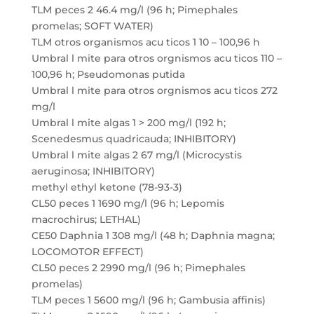
TLM peces 2 46.4 mg/l (96 h; Pimephales
promelas; SOFT WATER)
TLM otros organismos acu ticos 1 10 – 100,96 h
Umbral l mite para otros orgnismos acu ticos 110 –
100,96 h; Pseudomonas putida
Umbral l mite para otros orgnismos acu ticos 272
mg/l
Umbral l mite algas 1 > 200 mg/l (192 h;
Scenedesmus quadricauda; INHIBITORY)
Umbral l mite algas 2 67 mg/l (Microcystis
aeruginosa; INHIBITORY)
methyl ethyl ketone (78-93-3)
CL50 peces 1 1690 mg/l (96 h; Lepomis
macrochirus; LETHAL)
CE50 Daphnia 1 308 mg/l (48 h; Daphnia magna;
LOCOMOTOR EFFECT)
CL50 peces 2 2990 mg/l (96 h; Pimephales
promelas)
TLM peces 1 5600 mg/l (96 h; Gambusia affinis)