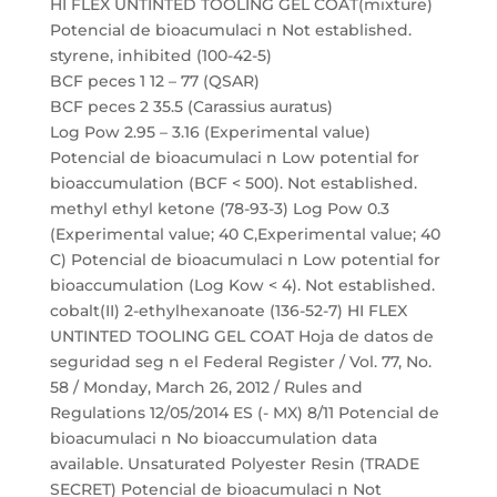
HI FLEX UNTINTED TOOLING GEL COAT(mixture)
Potencial de bioacumulaci n Not established.
styrene, inhibited (100-42-5)
BCF peces 1 12 – 77 (QSAR)
BCF peces 2 35.5 (Carassius auratus)
Log Pow 2.95 – 3.16 (Experimental value)
Potencial de bioacumulaci n Low potential for
bioaccumulation (BCF < 500). Not established.
methyl ethyl ketone (78-93-3) Log Pow 0.3
(Experimental value; 40 C,Experimental value; 40
C) Potencial de bioacumulaci n Low potential for
bioaccumulation (Log Kow < 4). Not established.
cobalt(II) 2-ethylhexanoate (136-52-7) HI FLEX
UNTINTED TOOLING GEL COAT Hoja de datos de
seguridad seg n el Federal Register / Vol. 77, No.
58 / Monday, March 26, 2012 / Rules and
Regulations 12/05/2014 ES (- MX) 8/11 Potencial de
bioacumulaci n No bioaccumulation data
available. Unsaturated Polyester Resin (TRADE
SECRET) Potencial de bioacumulaci n Not