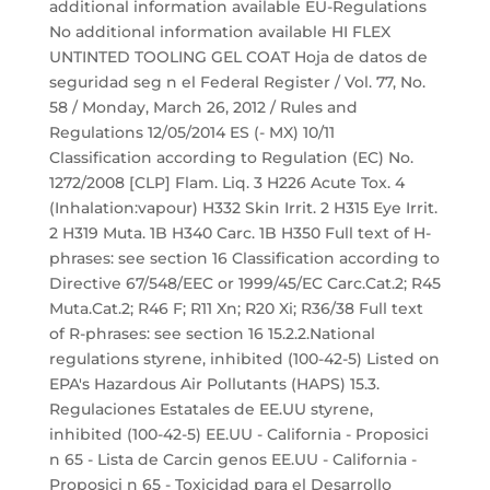
additional information available EU-Regulations
No additional information available HI FLEX
UNTINTED TOOLING GEL COAT Hoja de datos de
seguridad seg n el Federal Register / Vol. 77, No.
58 / Monday, March 26, 2012 / Rules and
Regulations 12/05/2014 ES (- MX) 10/11
Classification according to Regulation (EC) No.
1272/2008 [CLP] Flam. Liq. 3 H226 Acute Tox. 4
(Inhalation:vapour) H332 Skin Irrit. 2 H315 Eye Irrit.
2 H319 Muta. 1B H340 Carc. 1B H350 Full text of H-
phrases: see section 16 Classification according to
Directive 67/548/EEC or 1999/45/EC Carc.Cat.2; R45
Muta.Cat.2; R46 F; R11 Xn; R20 Xi; R36/38 Full text
of R-phrases: see section 16 15.2.2.National
regulations styrene, inhibited (100-42-5) Listed on
EPA's Hazardous Air Pollutants (HAPS) 15.3.
Regulaciones Estatales de EE.UU styrene,
inhibited (100-42-5) EE.UU - California - Proposici
n 65 - Lista de Carcin genos EE.UU - California -
Proposici n 65 - Toxicidad para el Desarrollo