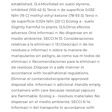
established. 12.4.Movilidad en suelo styrene,
inhibited (100-42-5) Tensi n de superficie 0.032
N/m (19 C) methyl ethyl ketone (78-93-3) Tensi n
de superficie 0.024 N/m (20 C) Ecolog a - suelo
Slightly harmful to plants. 12.5.Otros efectos
adversos Otra informaci n :No dispersar en el
medio ambiente. SECCI N 13: Consideraciones
relativas a la eliminaci n 13.1.Descripci n de los
residuos e informaci n sobre la manera de
manipularlos sin peligro, as como sus m todos de
eliminaci n Recomendaciones para la eliminaci n
de residuos :Dispose in a safe manner in
accordance with local/national regulations.
Eliminar el contenido/recipiente approved
disposal site. Informaci n adicional :Handle empty
containers with care because residual vapours
are flammable. Ecolog a - residuos materiales :No
dispersar en el medio ambiente. SECCI N 14:
Informaci n del transporte In accordance with